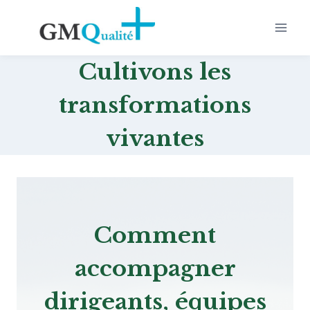
Aller
au
contenu
Cultivons les
transformations
vivantes
Comment
accompagner
dirigeants, équipes