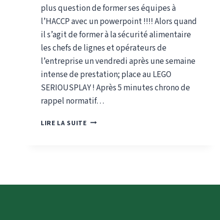
plus question de former ses équipes à
l’HACCP avec un powerpoint !!!! Alors quand
il s’agit de former à la sécurité alimentaire
les chefs de lignes et opérateurs de
l’entreprise un vendredi après une semaine
intense de prestation; place au LEGO
SERIOUSPLAY ! Après 5 minutes chrono de
rappel normatif…
FORMER
LIRE LA SUITE
À
LA
SÉCURITÉ
ALIMENTAIRE
…
AVEC
DES
BRIQUES
!