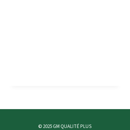
AUTOUR
DE
LA
CERTIFICATION
FSSC
22000
© 2025 GM QUALITÉ PLUS