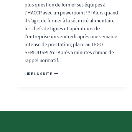
plus question de former ses équipes à
l’HACCP avec un powerpoint !!!! Alors quand
il s’agit de former à la sécurité alimentaire
les chefs de lignes et opérateurs de
l’entreprise un vendredi après une semaine
intense de prestation; place au LEGO
SERIOUSPLAY ! Après 5 minutes chrono de
rappel normatif…
FORMER
LIRE LA SUITE
À
LA
SÉCURITÉ
ALIMENTAIRE
…
AVEC
DES
BRIQUES
!