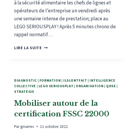
à la sécurité alimentaire les chefs de lignes et
opérateurs de l’entreprise un vendredi après
une semaine intense de prestation; place au
LEGO SERIOUSPLAY ! Après 5 minutes chrono de
rappel normatif…
FORMER
LIRE LA SUITE
À
LA
SÉCURITÉ
ALIMENTAIRE
…
DIAGNOSTIC
|
FORMATION
|
ILSLONTFAIT
|
INTELLIGENCE
AVEC
COLLECTIVE
|
LEGO SERIOUSPLAY
|
ORGANISATION
|
QHSE
|
DES
STRATÉGIE
BRIQUES
Mobiliser autour de la
!
certification FSSC 22000
Par
gmarrec
11 octobre 2022