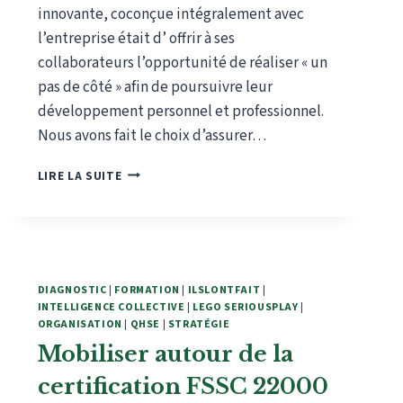
innovante, coconçue intégralement avec
l’entreprise était d’ offrir à ses
collaborateurs l’opportunité de réaliser « un
pas de côté » afin de poursuivre leur
développement personnel et professionnel.
Nous avons fait le choix d’assurer…
OFFRIR
LIRE LA SUITE
À
SES
ÉQUIPES
UN
« PAS
DE
DIAGNOSTIC
|
FORMATION
|
ILSLONTFAIT
|
CÔTÉ »
INTELLIGENCE COLLECTIVE
|
LEGO SERIOUSPLAY
|
ORGANISATION
|
QHSE
|
STRATÉGIE
Mobiliser autour de la
certification FSSC 22000